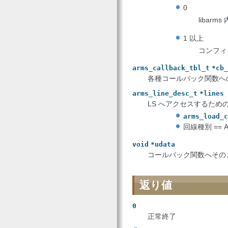
0
liba
1 以上
コンフィ
arms_callback_tbl_t
*cb_
各種コールバック関数へ
arms_line_desc_t
*lines
LS へアクセスするた
arms_load_c
回線種別 == 
void
*udata
コールバック関数へその
返り値
0
正常終了