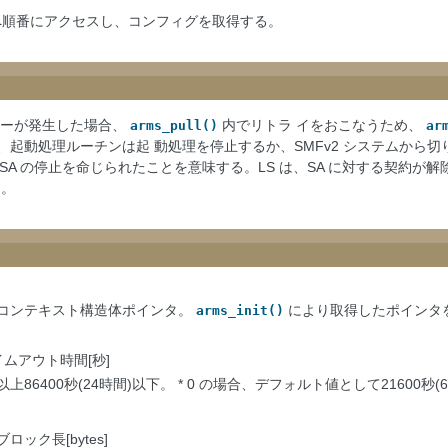
RS へ順番にアクセスし、コンフィグを取得する。
エラーが発生した場合、
内でリトラ イをおこなうため、
arms_pull()
ar
、起動処理ルーチンは起 動処理を停止するか、SMFv2 システムから
らSA の停止を命じられたことを意味する。LS は、SA に対する契約
る。
コンテキスト構造体ポインタ。
により取得したポインタ
arms_init()
ムアウト時間[秒]
以上86400秒(24時間)以下。 * 0 の場合、デフォルト値として21600秒
ック長[bytes]