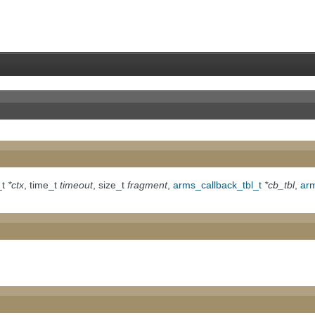
t
*ctx
, time_t
timeout
, size_t
fragment
,
arms_callback_tbl_t
*cb_tbl
,
arm