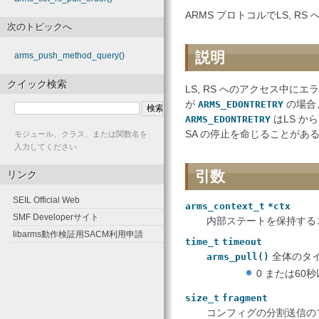
ARMS プロトコルでLS, 
次のトピックへ
説明
arms_push_method_query()
クイック検索
LS, RS へのアクセス中に
が
の場合
ARMS_EDONTRETRY
はLS か
ARMS_EDONTRETRY
SA の停止を命じることがあ
モジュール、クラス、または関数名を
入力してください
引数
リンク
SEIL Official Web
arms_context_t
*ctx
SMF Developerサイト
内部ステートを保持する
libarms動作検証用SACM利用申請
time_t
timeout
全体のタイ
arms_pull()
0 または60秒
size_t
fragment
コンフィグの分割送信のブロ