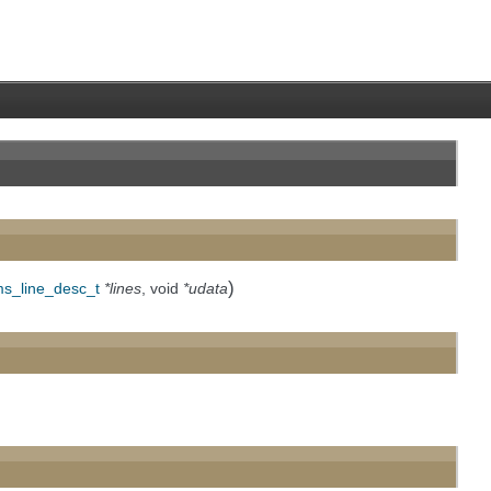
)
s_line_desc_t
*lines
, void
*udata