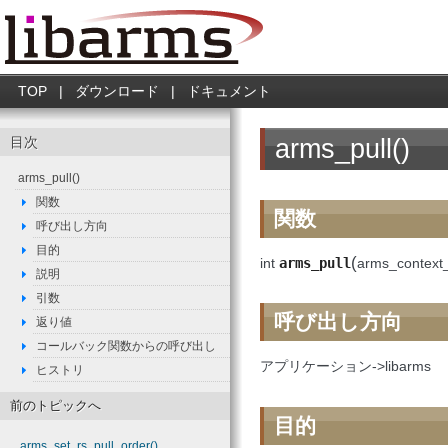
TOP
|
ダウンロード
|
ドキュメント
arms_pull()
目次
arms_pull()
関数
関数
呼び出し方向
目的
(
int
arms_pull
arms_context_
説明
引数
呼び出し方向
返り値
コールバック関数からの呼び出し
アプリケーション->libarms
ヒストリ
前のトピックへ
目的
arms_set_rs_pull_order()