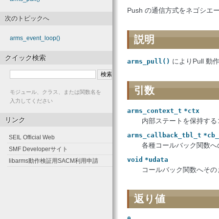
Push の通信方式をネゴシエ
次のトピックへ
説明
arms_event_loop()
クイック検索
によりPull 
arms_pull()
引数
モジュール、クラス、または関数名を
入力してください
arms_context_t
*ctx
リンク
内部ステートを保持する
arms_callback_tbl_t
*cb_
SEIL Official Web
各種コールバック関数へ
SMF Developerサイト
void
*udata
libarms動作検証用SACM利用申請
コールバック関数へその
返り値
0