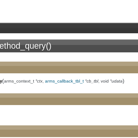
thod_query()
(
)
y
arms_context_t
*ctx
,
arms_callback_tbl_t
*cb_tbl
, void
*udata