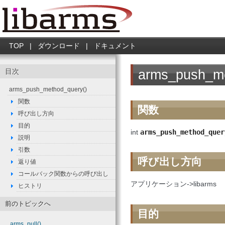
TOP
|
ダウンロード
|
ドキュメント
arms_push_me
目次
arms_push_method_query()
関数
関数
呼び出し方向
目的
int
arms_push_method_quer
説明
引数
呼び出し方向
返り値
コールバック関数からの呼び出し
アプリケーション->libarms
ヒストリ
前のトピックへ
目的
arms_pull()