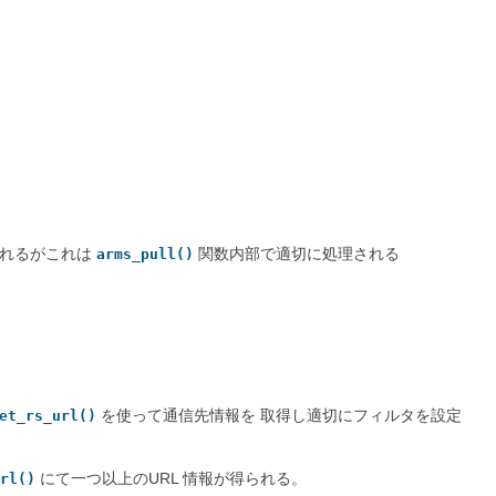
定されるがこれは
関数内部で適切に処理される
arms_pull()
を使って通信先情報を 取得し適切にフィルタを設定
et_rs_url()
にて一つ以上のURL 情報が得られる。
rl()