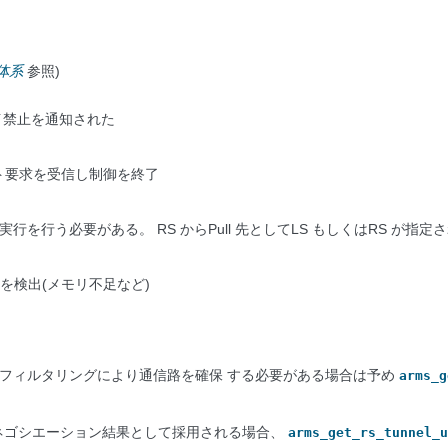
体系
参照)
イ禁止を通知された
ト要求を受信し制御を終了
り再実行を行う必要がある。 RS からPull 先としてLS もしくはRS が指
を検出(メモリ不足など)
、フィルタリングにより通信路を確保 する必要がある場合は予め
arms_g
式がネゴシエーション結果として採用される場合、
arms_get_rs_tunnel_u