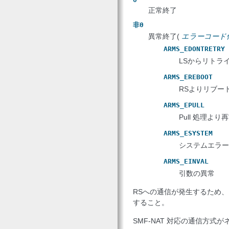
正常終了
非0
異常終了(
エラーコード
ARMS_EDONTRETRY
LSからリトラ
ARMS_EREBOOT
RSよりリブー
ARMS_EPULL
Pull 処理よ
ARMS_ESYSTEM
システムエラー
ARMS_EINVAL
引数の異常
RSへの通信が発生するため
すること。
SMF-NAT 対応の通信方