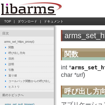
TOP
|
ダウンロード
|
ドキュメント
arms_set_ht
目次
arms_set_https_proxy()
関数
関数
呼び出し方向
目的
説明
int *
arms_set_h
引数
)
char
*url
返り値
コールバック関数からの呼び出し
ヒストリ
呼び出し方
前のトピックへ
アプリケーション->
arms_set_pull_trigger()