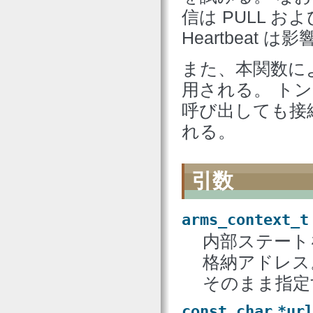
信は PULL お
Heartbeat 
また、本関数に
用される。 ト
呼び出しても接
れる。
引数
arms_context_t
内部ステート
格納アドレ
そのまま指定
const
char
*ur