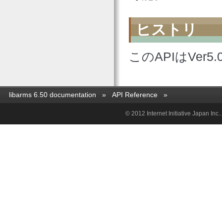
ヒストリ
このAPIはVer
libarms 6.50 documentation
»
API Reference
»
© 2012 Internet Initiative Jap