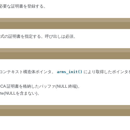
に必要な証明書を登録する。
M 形式の証明書を指定する。呼び出しは必須。
コンテキスト構造体ポインタ。
により取得したポインタ
arms_init()
ot CA 証明書を格納したバッファ(NULL 終端)。
yte(NULLを含まない)。