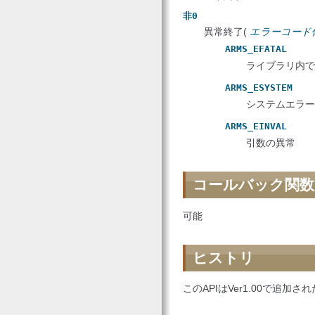
非0
異常終了(
エラーコード
ARMS_EFATAL
ライブラリ内で
ARMS_ESYSTEM
システムエラー
ARMS_EINVAL
引数の異常
コールバック関数
可能
ヒストリ
このAPIはVer1.00で追加さ