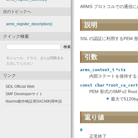
ARMS プロトコルでの通信
次のトピックへ
説明
arms_register_description()
クイック検索
SSL の認証に利用するPE
引数
モジュール、クラス、または関数名を
入力してください
arms_context_t
*ctx
リンク
内部ステートを保持する
const
char
*root_ca_cert
SEIL Official Web
PEM 形式のSMFv2 Ro
SMF Developerサイト
最大で5120b
libarms動作検証用SACM利用申請
返り値
0
正常終了