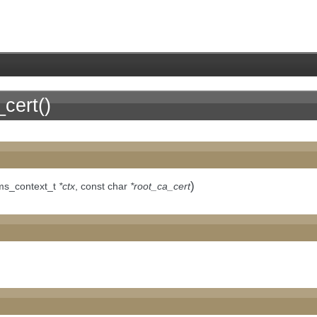
cert()
)
ms_context_t
*ctx
, const char
*root_ca_cert