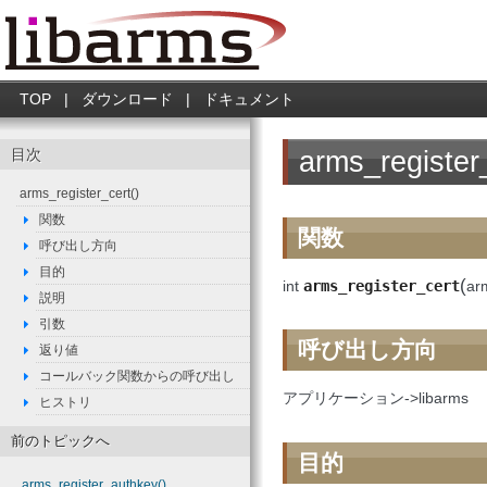
TOP
|
ダウンロード
|
ドキュメント
arms_register_
目次
arms_register_cert()
関数
関数
呼び出し方向
目的
(
int
arms_register_cert
ar
説明
引数
呼び出し方向
返り値
コールバック関数からの呼び出し
アプリケーション->libarms
ヒストリ
前のトピックへ
目的
arms_register_authkey()